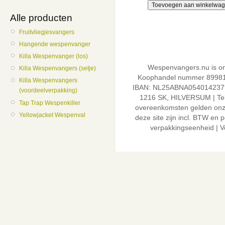
Alle producten
Fruitvliegjesvangers
Hangende wespenvanger
Killa Wespenvanger (los)
Wespenvangers.nu is on
Killa Wespenvangers (setje)
Koophandel nummer 8998
Killa Wespenvangers
IBAN: NL25ABNA0540142379,
(voordeelverpakking)
1216 SK, HILVERSUM | Tel
Tap Trap Wespenkiller
overeenkomsten gelden on
Yellowjacket Wespenval
deze site zijn incl. BTW en
verpakkingseenheid | Ve