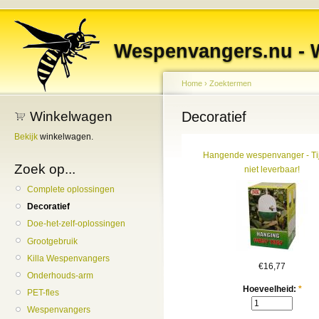
Wespenvangers.nu - 
Home
›
Zoektermen
Winkelwagen
Decoratief
Bekijk
winkelwagen.
Hangende wespenvanger - Tij
Zoek op...
niet leverbaar!
Complete oplossingen
Decoratief
Doe-het-zelf-oplossingen
Grootgebruik
Killa Wespenvangers
€16,77
Onderhouds-arm
Hoeveelheid:
*
PET-fles
Wespenvangers